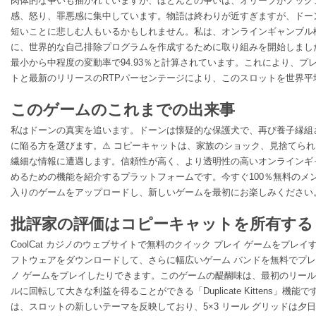
肉体的な争いも描かれていますが、ほとんどの争いは、オリーブがノック
感、怒り、罪悪感に集中しています。物語は終わりが近すぎますが、ドー
短いことに悲しむ人もいるかもしれません。私は、オンラインギャンブル
に、世界的な自己排除プログラムを作成するために取り組みを開始しました
最小から中程度の変動率で94.93％と計算されています。これにより、プ
トと最新のリリースのRTPパーセンテージにより、このスロットを世界平
このゲームのこれまでの出来事
私はドーンの真実を追います。ドーンは懐疑的な保護犬で、再び養子縁組
に陥る方を選びます。⚠ コピーキャットは、家族のショック、見捨てら
繊細な情報に遭遇します。信頼性が高く、より透明性の高いオンラインギ
めるための機能を紹介するプラットフォームです。今すぐ100％無料のメ
入りのゲームをアップロードし、新しいゲームを最初にお楽しみください
批評家の評価はコピーキャットを所有する
CoolCat カジノのウェブサイトで無料のクイック プレイ ゲームをプレイ
フトウェアをダウンロードして、さらに幅広いゲーム バンドを無料でプレ
ノ ゲームをプレイしたりできます。このゲームの醍醐味は、最初のリー
ルに回転して大きな利益を得ることができる「Duplicate Kittens」機
は、スロットの新しいテーマを反映しており、5×3 リール グリッドは夕