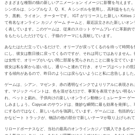
さまざまな種類の猫の新しいアニメーション イメージに影響を与えます
シンボルは、シンプルな J、Q、K、A シンボルを使用し、高利益をもた
ラ、黒豹、ライオン、チーターです。 IGT がリリースした新しい Kittie
て有名なオンライン カジノ ゲーム チームと、最近設立された新しいオ
く表しています。このゲームは、従来のスロット ゲームプレイに革新的
をもたらしただけでなく、子猫のテーマにも貢献しています。
あなたはただ立っているだけで、オリーブが戻ってくるのを待って時間を
にし、彼女は数日後に戻ってくるのですが、それは同じではありません。
は女性で、オリーブがいない間に部屋を荒らされたことに腹を立てていま
彼女は私を家から追い出し、通りへと連れて行き、オリーブはペットの世
する傾向があるので、昨日のようには戻らないようにと私に忠告しました
ゲームは、シアン、マゼンタ、赤の透明なインクでよりリアルに表現され
す。マジック ペイントは、色を混ぜるだけで、事実を表現できない明る
れ、ペットと戯れ、子供向けの楽しいオンライン動物シミュレーター ゲ
しみましょう。Copycat のサウンドは、微妙な瞬間に最も効果を発揮し
にするのではなく、新しいものを強調しています。ゲームには、包括的な
かなビート トラックが、物語の他の部分で新しいテーマが取り上げられ
リロードボーナスなど、当社の最高のオンラインカジノで購入できるボー