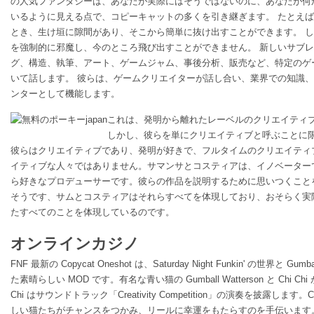
の人気ファンタジーは、あなたが実際にはそうではないのに、あなたが何
いるように見える点で、コピーキャットの多くを引き継ぎます。 たとえ
とき、生け垣に隙間があり、そこから簡単に抜け出すことができます。 
を強制的に邪魔し、今のところ飛び出すことができません。 新しいサブ
グ、構造、執筆、アート、ゲームジャム、事後分析、販売など、特定のゲ
いて話します。 彼らは、ゲームクリエイターが話し合い、業界での知識
ンターとして機能します。
これは、発明から離れたレーベルのクリエイティ
しかし、彼らを単にクリエイティブと呼ぶことに
彼らはクリエイティブであり、発明が好きで、フルタイムのクリエイティ
イティブな人々ではありません。サマンサとコスティアは、イノベーター
ら好きなプロデューサーです。彼らの作品を説明するために思いつくこと
そうです、サムとコスティアはそれらすべてを体現しており、おそらく実
たすべてのことを体現しているのです。
オンラインカジノ
FNF 最新の Copycat Oneshot は、Saturday Night Funkin' の世界
た素晴らしい MOD です。有名な青い猫の Gumball Watterson と Chi 
Chi はサウンドトラック「Creativity Competition」の演奏を披露します
しい猫たちがチャンスをつかみ、リールに幸運をもたらすのを手伝います。最新の Spr