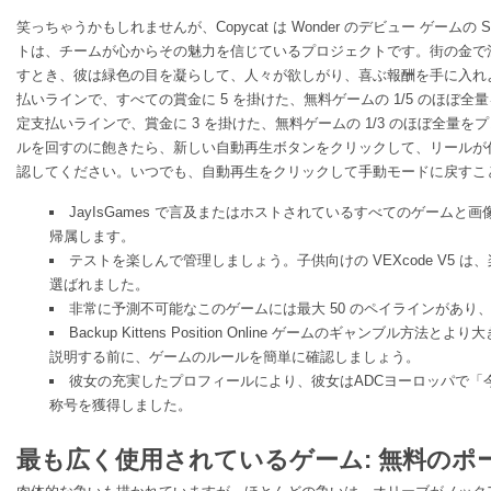
笑っちゃうかもしれませんが、Copycat は Wonder のデビュー ゲームの S
トは、チームが心からその魅力を信じているプロジェクトです。街の金で
すとき、彼は緑色の目を凝らして、人々が欲しがり、喜ぶ報酬を手に入れよ
払いラインで、すべての賞金に 5 を掛けた、無料ゲームの 1/5 のほぼ全
定支払いラインで、賞金に 3 を掛けた、無料ゲームの 1/3 のほぼ全量
ルを回すのに飽きたら、新しい自動再生ボタンをクリックして、リールが
認してください。いつでも、自動再生をクリックして手動モードに戻すこ
JayIsGames で言及またはホストされているすべてのゲーム
帰属します。
テストを楽しんで管理しましょう。子供向けの VEXcode V5 
選ばれました。
非常に予測不可能なこのゲームには最大 50 のペイラインがあり、RTP
Backup Kittens Position Online ゲームのギャンブル方
説明する前に、ゲームのルールを簡単に確認しましょう。
彼女の充実したプロフィールにより、彼女はADCヨーロッパで「
称号を獲得しました。
最も広く使用されているゲーム: 無料のポーキ