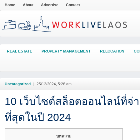
Home
About
Advertise
Contact
REAL ESTATE
PROPERTY MANAGEMENT
RELOCATION
CO
Uncategorized
|
25/12/2024, 5:28 am
10 เว็บไซต์สล็อตออนไลน์ที่จ่าย
ที่สุดในปี 2024
บทความ