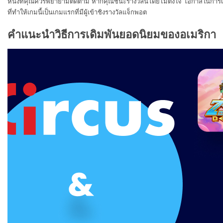
หนึ่งที่คุณควรพยายามติดตาม หากคุณชนะรางวัลนี้โดยไม่ตั้งใจ โอกาสในการเ
ที่ทำให้เกมนี้เป็นเกมแรกที่มีผู้เข้าชิงรางวัลแจ็กพอต
คำแนะนำวิธีการเดิมพันยอดนิยมของอเมริกา