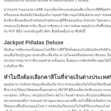
เมื่อคุณเลือกเขาหรือเธอให้เป็นคาสิโนท้องถิ่นอันดับ 1 ของคุณ
หากมองจากมุมมองทางสถิติ เกมแบล็คแจ็คแบบเล่นคนเดียวเป็นเกมที่ดีที่สุดส
หรือเธอและสัมผัสมือได้เหมือนกับว่าคุณทำได้หากคุณได้สัมผัสประสบการณ์ส
ตัวเลือกที่ยอดเยี่ยมสำหรับคนรักสุนัขและผู้ที่ชื่นชอบอนิเมะก็เช่นกัน โดยเฉ
เสนอแบบไม่ต้องฝากเงิน เนื่องจากชัยชนะจากความผันผวนสูงมักจะเกิดขึ้นน้อยลง
กับ RTP ที่มีการแข่งขันสูงถึง 96% ซึ่งสล็อตนั้นนำมาซึ่งสิ่งนี้”
Jackpot Piñatas Deluxe
เริ่มต้นการเยี่ยมชมสล็อตออนไลน์ที่ดีกว่าที่มีให้สล็อตออนไลน์ด้วยเงินจริงมีตัวเ
เล่นเพื่อเรียนรู้กฎหมายแทนที่จะเสี่ยงเงิน ดาวน์โหลดหรือสมัครสมาชิกแทน นี่เป
ประสบการณ์มากกว่าที่จะลองทำตามขั้นตอน ขั้นตอนการเดิมพันที่ควบคุมได้เป
ระดับมืออาชีพ
ทำไมถึงต้องเลือกคาสิโนที่จ่ายเงินต่างประเทศที
คุณยังสามารถค้นหาข้อมูลเพิ่มเติมเกี่ยวกับการเล่นแบล็คแจ็คได้โดยใช้เครื
ซึ่งจะช่วยให้คุณได้ทดลองขั้นตอนต่างๆ เพื่อให้ได้มือแบล็คแจ็คที่แน่นอน เก
และคุณจะ (หรือจะ) เล่นรูปแบบใหม่ๆ ต่อไป เว้นแต่ว่าคุณจะเห็นรูปแบบที่คุณ
หมายของคุณคือการเล่นอย่างชาญฉลาดและฉลาดขึ้น ต่อไปนี้คือเคล็ดลับการเ
ให้คุณเก่งขึ้นเมื่อเล่นออนไลน์ การพนันน้องใหม่ของเว็บไซต์โป๊กเกอร์ออนไลน์ Par