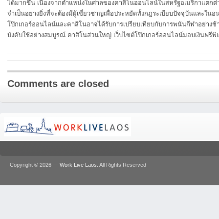
ได้มากขึ้น เนื่องจากตำแหน่งในศาลของคาสิโนออนไลน์ในสหรัฐอเมริกาแตกต่า
จำเป็นอย่างยิ่งที่จะต้องมีผู้เชี่ยวชาญเพื่อประหยัดทั้งกฎระเบียบปัจจุบันและ
โป๊กเกอร์ออนไลน์และคาสิโนอาจได้รับการเปรียบเทียบกับการพนันกีฬาอย่างช้า
บังคับใช้อย่างสมบูรณ์ คาสิโนส่วนใหญ่ เว็บไซต์โป๊กเกอร์ออนไลน์มอบเงินฟรีพิเศ
Comments are closed
Copyright © 2026 —
Work Live Laos
. All Rights Reserved