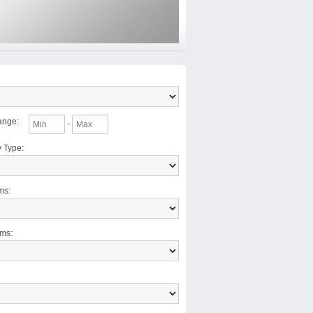
ange
:
-
y Type
:
ms
:
oms
: