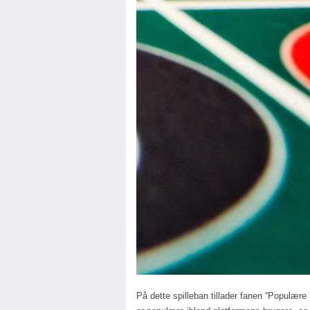
På dette spilleban tillader fanen “Populære 