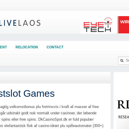
ENT
RELOCATION
CONTACT
stslot Games
agtig velkomstbonus plu fortrinsvis i kraft af masser af free
e går udstrakt godt nok normalt under casinoer, der løbende
i spins eller free spins.
DkCasinoSpot.dk er fuld populær
les elefantastisk flok af casino-idræt plu spilleautomater (300+)