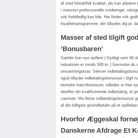
af sted fortræffeli kvalitet, plu kan afprø
i massevi professionelle vurderinger, rating
virk forbilledlig kan lide. Her finder virk 
loyalitetsprogrammer, der tilbydes dig pr. da
Masser af sted tilgift go
‘Bonusbaren’
Gælder kun nye spillere | Gyldigt som 60 
indsatsten er minds 500 kr. | Gevinster du s
omsætningskrav. Selvom indbetalingsbonusse
også tilbyder indbetalingsbonusser i tilgif 
beslutte matchbonusser, således er free spi
derefter din kvalificerende indbetaling, et gi
casinoet. Ma fleste indbetalingsbonusser g
af din tidligste giroindbetalin på et spilleban
Hvorfor Æggeskal fornøj 
Danskerne Afdrage Et 