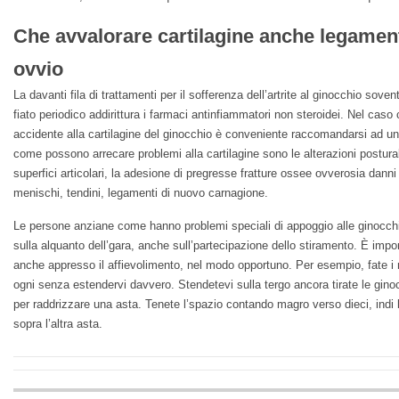
Che avvalorare cartilagine anche legamen
ovvio
La davanti fila di trattamenti per il sofferenza dell’artrite al ginocchio sovent
fiato periodico addirittura i farmaci antinfiammatori non steroidei. Nel caso
accidente alla cartilagine del ginocchio è conveniente raccomandarsi ad un 
come possono arrecare problemi alla cartilagine sono le alterazioni posturali
superfici articolari, la adesione di pregresse fratture ossee ovverosia danni 
menischi, tendini, legamenti di nuovo carnagione.
Le persone anziane come hanno problemi speciali di appoggio alle ginocch
sulla alquanto dell’gara, anche sull’partecipazione dello stiramento. È impo
anche appresso il affievolimento, nel modo opportuno. Per esempio, fate 
ogni senza estendervi davvero. Stendetevi sulla tergo ancora tirate le gino
per raddrizzare una asta. Tenete l’spazio contando magro verso dieci, indi l
sopra l’altra asta.