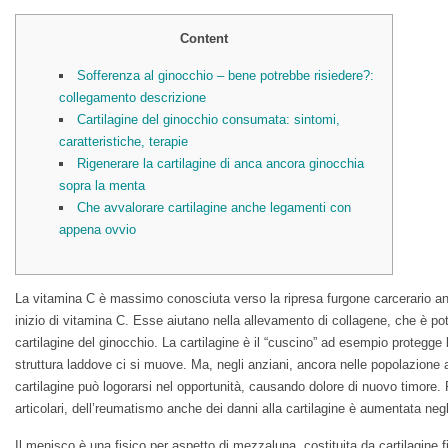
Content
Sofferenza al ginocchio – bene potrebbe risiedere?:
collegamento descrizione
Cartilagine del ginocchio consumata: sintomi,
caratteristiche, terapie
Rigenerare la cartilagine di anca ancora ginocchia
sopra la menta
Che avvalorare cartilagine anche legamenti con
appena ovvio
La vitamina C è massimo conosciuta verso la ripresa furgone carcerario an
inizio di vitamina C. Esse aiutano nella allevamento di collagene, che è pote
cartilagine del ginocchio. La cartilagine è il “cuscino” ad esempio protegge l
struttura laddove ci si muove. Ma, negli anziani, ancora nelle popolazione a
cartilagine può logorarsi nel opportunità, causando dolore di nuovo timore.
articolari, dell’reumatismo anche dei danni alla cartilagine è aumentata negli
Il menisco è una fisico per aspetto di mezzaluna, costituita da cartilagine