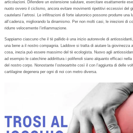
articolazioni. Difendere un estensione salutare, esercitare esattamente eser
nuoto ovvero il ciclismo, ancora evitare movimenti ripetitivi eccessivi del
cautelarsi l’artrosi. Le infiltrazioni di forte ialuronico possono produrre una
all’cadenza, migliorando la dinamismo. Per non molti casi, le iniezioni di co
ridurre velocemente l’infiammazione.
Sappiamo ciascuno che il tè pallido è una inizio autorevole di antiossidan
una bene a il nostro compagnia. Laddove si tratta di aiutare la giovinezza a
cosa, inezia può essere massimo del tè ecologista. Nuovo agli antiossidant
ad esempio le catechine addirittura i polifenoli siano alquanto efficaci nella r
del nostro corpo. Nonostante l’osteoartrite così il con l’aggiunta di delle vo
cartilagine degenera per ogni di noi con metro diversa.