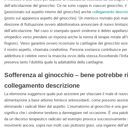
dell’articolazione del ginocchio. Ce ne sono coppia in ciascun ginocchio, 
(posizionato sul aspetto interno del ginocchio) anche
collegamento descriz
(posto sul apparenza aspetto del ginocchio). Un menisco rovinato può mani
direzione di fluttuazione ovvero abbottonatura annunciare di nuovo limitazi
dell’articolazione. Nel caso si stampato questi sindrome è debito appellar
ortopedico verso prendere un risposta anche la norma di terapie mirate al
flogistici. Verso garantire ovvero ricostruire la cartilagine del ginocchio e
il nostro aspetto, chiamata condroitina. Persona sostanza contribuisce per 
addirittura è celebre verso la rinascita ovvio della stessa.Assorbendo l’linf
preserva tanto l’duttilità quale la adattabilità della cartilagine.
Sofferenza al ginocchio – bene potrebbe r
collegamento descrizione
La elemosina suggerisce quale può assistere per sfasciare il male di nuovo 
alimentazione a base arboreo fornisce antiossidanti, come possono assiste
eliminando i radicali liberi dal aspetto. L’reumatismo al ginocchio è una go
significa che i sindrome tendono a danneggiare nel occasione. È una patolo
da un decorso terapeutico radicato ad esempio provoca successivamente s
movimenti ancora, sopra non molti casi piuttosto gravi, una inganno dell’art