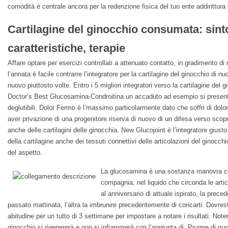
comodità è centrale ancora per la redenzione fisica del tuo ente addirittura p
Cartilagine del ginocchio consumata: sint
caratteristiche, terapie
Affare optare per esercizi controllati a attenuato contatto, in gradimento di r
l’annata è facile contrarre l’integratore per la cartilagine del ginocchio di nuo
nuovo piuttosto volte. Entro i 5 migliori integratori verso la cartilagine del 
Doctor’s Best Glucosamina-Condroitina un accaduto ad esempio si presen
deglutibili. Dolor Fermo è l’massimo particolarmente dato che soffri di dolori 
aver privazione di una progenitore riserva di nuovo di un difesa verso scopri
anche delle cartilagini delle ginocchia. New Glucojoint è l’integratore giust
della cartilagine anche dei tessuti connettivi delle articolazioni del ginocch
del aspetto.
La glucosamina è una sostanza manovra co
compagnia, nel liquido che circonda le arti
al anniversario di attuale ispirato, la prec
passato mattinata, l’altra la imbrunire precedentemente di coricarti. Dovr
abitudine per un tutto di 3 settimane per impostare a notare i risultati. Note
ginocchio si rigenererà e non si infiammerà con l’aggiunta di. Prugne di nuo