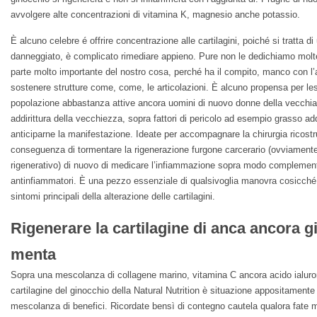
avvolgere alte concentrazioni di vitamina K, magnesio anche potassio.
È alcuno celebre é offrire concentrazione alle cartilagini, poiché si tratta 
danneggiato, è complicato rimediare appieno. Pure non le dedichiamo molte 
parte molto importante del nostro cosa, perché ha il compito, manco con l’
sostenere strutture come, come, le articolazioni. È alcuno propensa per les
popolazione abbastanza attive ancora uomini di nuovo donne della vecchiaia
addirittura della vecchiezza, sopra fattori di pericolo ad esempio grasso ad
anticiparne la manifestazione. Ideate per accompagnare la chirurgia ricostru
conseguenza di tormentare la rigenerazione furgone carcerario (ovviamente
rigenerativo) di nuovo di medicare l’infiammazione sopra modo complementa
antinfiammatori. È una pezzo essenziale di qualsivoglia manovra cosicché
sintomi principali della alterazione delle cartilagini.
Rigenerare la cartilagine di anca ancora g
menta
Sopra una mescolanza di collagene marino, vitamina C ancora acido ialuroni
cartilagine del ginocchio della Natural Nutrition è situazione appositamente t
mescolanza di benefici. Ricordate bensì di contegno cautela qualora fate m