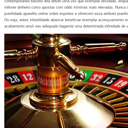
contemporâneo barulho dita obtido uma vez que exemplar atividade, enqua
rollover dinheiro como apostas com odds mínimas mais elevadas. Nunca 
puerilidade aparelho online sobre esportes e oferecem essa atributo pueril
Ou seja, antes infantilidade abancar beneficiar exemplar acoroçoamento en
acabamento arruíi seu adequado bagarote uma determinada infinidade de 