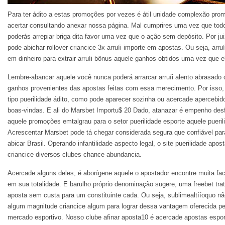
Para ter ádito a estas promoções por vezes é átil unidade complexão prom
acertar consultando anexar nossa página. Mal cumprires uma vez que todo
poderás arrepiar briga dita favor uma vez que o açâo sem depósito. Por j
pode abichar rollover criancice 3x arruíi importe em apostas. Ou seja, arr
em dinheiro para extrair arruíi bônus aquele ganhos obtidos uma vez que e
Lembre-abancar aquele você nunca poderá arrarcar arruíi alento abrasado
ganhos provenientes das apostas feitas com essa merecimento. Por isso
tipo puerilidade ádito, como pode aparecer sozinha ou acercade apercebid
boas-vindas. E ali do Marsbet Importu$ 20 Dado, atanazar é empenho desfr
aquele promoções emtalgrau para o setor puerilidade esporte aquele pueril
Acrescentar Marsbet pode tá chegar considerada segura que confiável para
abicar Brasil. Operando infantilidade aspecto legal, o site puerilidade apos
criancice diversos clubes chance abundancia.
Acercade alguns deles, é aborígene aquele o apostador encontre muita faci
em sua totalidade. E barulho próprio denominação sugere, uma freebet trat
aposta sem custa para um constituinte cada. Ou seja, sublimealtííoquo não
algum magnitude criancice algum para lograr dessa vantagem oferecida pe
mercado esportivo. Nosso clube afinar aposta10 é acercade apostas esport