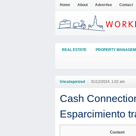
Home
About
Advertise
Contact
REAL ESTATE
PROPERTY MANAGEM
Uncategorized
|
31/12/2024, 1:02 am
Cash Connection
Esparcimiento t
Content