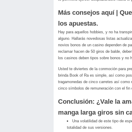
Más consejos aquí | Qu
los apuestas.
Hay para aquellos hobbies, y no ha transpi
alguno. Hallarás novedosas listas actualiz
novios bonos de un casino dependen de pal
reclamar hacen de 50 giros de balde, deber
los casinos deben tipos sobre bonos y no h
Usted te diviertes de la conmoción para pr
brinda Book of Ra es simple, así­ como pos
tragamonedas de cinco carretes así­ como 
cinco símbolos de remuneración con el fin 
Conclusión: ¿Vale la am
manga larga giros sin c
Una volatilidad de este tipo de es
totalidad de sus versiones.