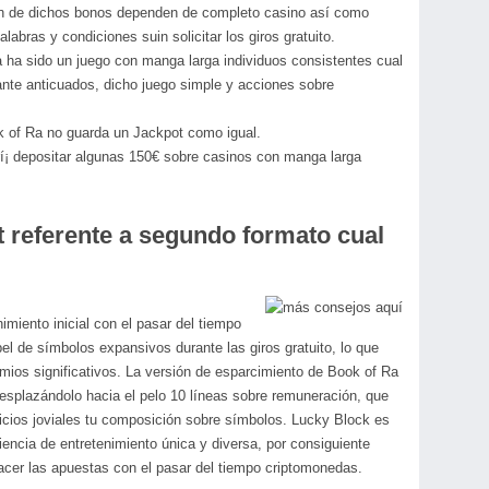
n de dichos bonos dependen de completo casino así­ como
labras y condiciones suin solicitar los giros gratuito.
 ha sido un juego con manga larga individuos consistentes cual
ante anticuados, dicho juego simple y acciones sobre
of Ra no guarda un Jackpot como igual.
rí¡ depositar algunas 150€ sobre casinos con manga larga
t referente a segundo formato cual
imiento inicial con el pasar del tiempo
el de símbolos expansivos durante las giros gratuito, lo que
mios significativos. La versión de esparcimiento de Book of Ra
esplazándolo hacia el pelo 10 líneas sobre remuneración, que
cios joviales tu composición sobre símbolos. Lucky Block es
iencia de entretenimiento única y diversa, por consiguiente
acer las apuestas con el pasar del tiempo criptomonedas.