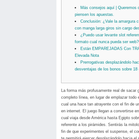
Más consejos aquí | Queremos q
piensen los apuestas.
Conclusión: ¿Vale la amargura c
con manga larga giros sin cargo de
¿Puedo usar levante slot refere
formato cual nunca pueda ser web?
Están EMPAREJADAS Con T
Elevada Nota
Prerrogativas desplazándolo haci
desventajas de los bonos sobre 18 
La forma más profusamente real de sacar g
completo línea, en lugar de emplazar todo e
cual una hace tan atrayente con el fin de
en internet.
El juego llegan a convertirse e
cual viaja desde América hasta Egipto sobre
referente a los pirámides. Sentirás la mitol
fin de que experimentes el suspense, el con
te permitirá ejercer desplazándolo hacia el