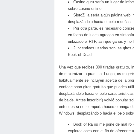
Casino.guru serí­a un lugar de inf
sobre casino online.
SlotoZilla serí­a algún página web
desplazándolo hacia el pelo reseñas.
Por otra parte, es necesario concre
en focos de luces agregan en sintonía 
enlazado el RTP, así que ganas y no h
2 incentivos usadas son las giros g
Book of Dead.
Una vez que recibes 300 tiradas gratuito, i
de maximizar tu practica. Luego, os suger
habitualmente se incluyen acerca de la pr
confeccionan giros gratuito que puedes util
desplazándolo hacia el pelo características)
de balde. Antes inscribirí¡ volvió popular 
entonces si no le importa hacerse amiga de
Windows, desplazándolo hacia el pelo sobre
Book of Ra os me pone de mal roll
exploraciones con el fin de ofrecerte 