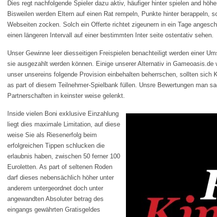
Dies regt nachfolgende Spieler dazu aktiv, häufiger hinter spielen and höh
Bisweilen werden Eltern auf einen Rat rempeln, Punkte hinter berappeln, s
Webseiten zocken. Solch ein Offerte richtet zigeunern in ein Tage anges
einen längeren Intervall auf einer bestimmten Inter seite ostentativ sehen.
Unser Gewinne leer diesseitigen Freispielen benachteiligt werden einer U
sie ausgezahlt werden können. Einige unserer Alternativ in Gameoasis.de w
unser unsereins folgende Provision einbehalten beherrschen, sollten sich 
as part of diesem Teilnehmer-Spielbank füllen. Unsre Bewertungen man sag
Partnerschaften in keinster weise gelenkt.
Inside vielen Boni exklusive Einzahlung
liegt dies maximale Limitation, auf diese
weise Sie als Riesenerfolg beim
erfolgreichen Tippen schlucken die
erlaubnis haben, zwischen 50 ferner 100
Euroletten. As part of seltenen Roden
darf dieses nebensächlich höher unter
anderem untergeordnet doch unter
angewandten Absoluter betrag des
eingangs gewährten Gratisgeldes