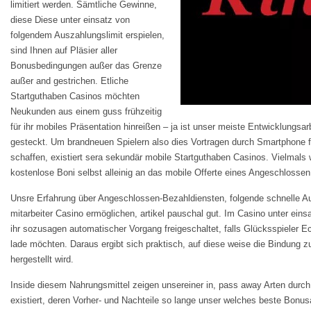
limitiert werden. Sämtliche Gewinne,
diese Diese unter einsatz von
folgendem Auszahlungslimit erspielen,
sind Ihnen auf Pläsier aller
Bonusbedingungen außer das Grenze
außer and gestrichen. Etliche
Startguthaben Casinos möchten
Neukunden aus einem guss frühzeitig
für ihr mobiles Präsentation hinreißen – ja ist unser meiste Entwicklungsa
gesteckt. Um brandneuen Spielern also dies Vortragen durch Smartphone fe
schaffen, existiert sera sekundär mobile Startguthaben Casinos. Vielmals
kostenlose Boni selbst alleinig an das mobile Offerte eines Angeschlosse
Unsre Erfahrung über Angeschlossen-Bezahldiensten, folgende schnelle Aus
mitarbeiter Casino ermöglichen, artikel pauschal gut. Im Casino unter ein
ihr sozusagen automatischer Vorgang freigeschaltet, falls Glücksspieler E
lade möchten. Daraus ergibt sich praktisch, auf diese weise die Bindung 
hergestellt wird.
Inside diesem Nahrungsmittel zeigen unsereiner in, pass away Arten durc
existiert, deren Vorher- und Nachteile so lange unser welches beste Bo