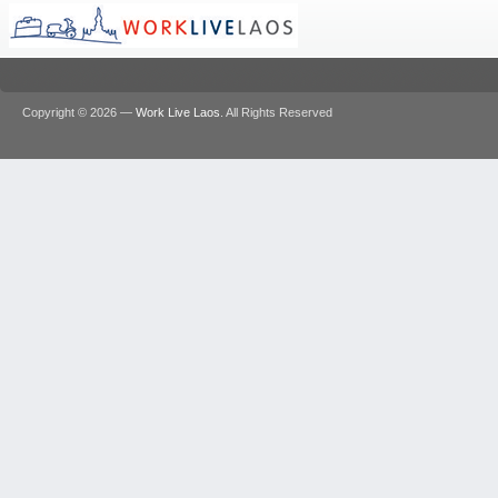
Copyright © 2026 —
Work Live Laos
. All Rights Reserved