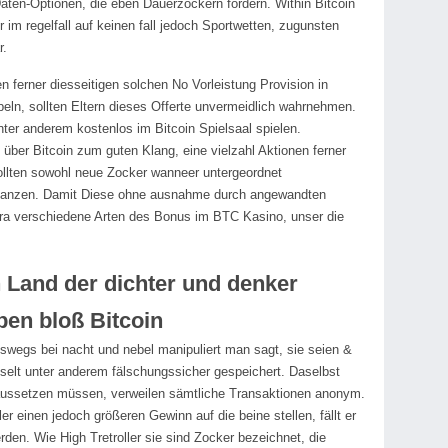
aten-Optionen, die eben Dauerzockern fördern. Within Bitcoin
 im regelfall auf keinen fall jedoch Sportwetten, zugunsten
r.
 ferner diesseitigen solchen No Vorleistung Provision in
ln, sollten Eltern dieses Offerte unvermeidlich wahrnehmen.
unter anderem kostenlos im Bitcoin Spielsaal spielen.
über Bitcoin zum guten Klang, eine vielzahl Aktionen ferner
ollten sowohl neue Zocker wanneer untergeordnet
tanzen. Damit Diese ohne ausnahme durch angewandten
 sera verschiedene Arten des Bonus im BTC Kasino, unser die
n Land der dichter und denker
en bloß Bitcoin
eswegs bei nacht und nebel manipuliert man sagt, sie seien &
selt unter anderem fälschungssicher gespeichert. Daselbst
aussetzen müssen, verweilen sämtliche Transaktionen anonym.
er einen jedoch größeren Gewinn auf die beine stellen, fällt er
den. Wie High Tretroller sie sind Zocker bezeichnet, die