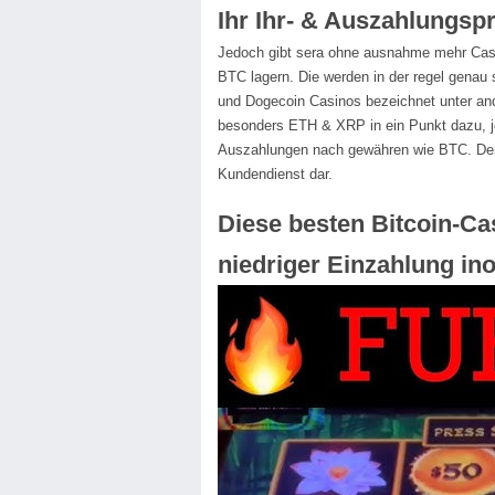
Ihr Ihr- & Auszahlungsp
Jedoch gibt sera ohne ausnahme mehr Ca
BTC lagern. Die werden in der regel genau
und Dogecoin Casinos bezeichnet unter ande
besonders ETH & XRP in ein Punkt dazu, j
Auszahlungen nach gewähren wie BTC. Den w
Kundendienst dar.
Diese besten Bitcoin-Ca
niedriger Einzahlung inof