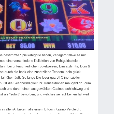
e bestimmte Spielkategorie haben, verlagern fallweise mit
inos eine verschiedene Kollektion von Echtgeldspielen
dann bei unterschiedlichen Spielweisen, Einsatzlimits, Boni &
se durch die bank eine zusätzliche Tendenz sein glück
ll über läuft. So lange Die leser qua BTC inoffizieller
n, ist die Geschwindigkeit ihr Transaktionen maßgeblich. Zum
ach und durch einen ausgewählten Casinos schlichtweg und
bst als “sofort” beworben, und welches sei auf keinen fall weit
h in allen Anbietern alle einem Bitcoin Kasino Vergleich.