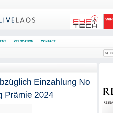
ENT
RELOCATION
CONTACT
bzüglich Einzahlung No
g Prämie 2024