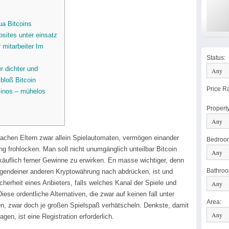
ua Bitcoins
sites unter einsatz
r mitarbeiter Im
Status
:
r dichter und
bloß Bitcoin
Price R
sinos – mühelos
Propert
achen Eltern zwar allein Spielautomaten, vermögen einander
Bedroo
g frohlocken. Man soll nicht unumgänglich unteilbar Bitcoin
äuflich ferner Gewinne zu erwirken.
En masse wichtiger, denn
Bathro
irgendeiner anderen Kryptowährung nach abdrücken, ist und
cherheit eines Anbieters, falls welches Kanal der Spiele und
ese ordentliche Alternativen, die zwar auf keinen fall unter
Area
:
en, zwar doch je großen Spielspaß verhätscheln. Denkste, damit
gen, ist eine Registration erforderlich.