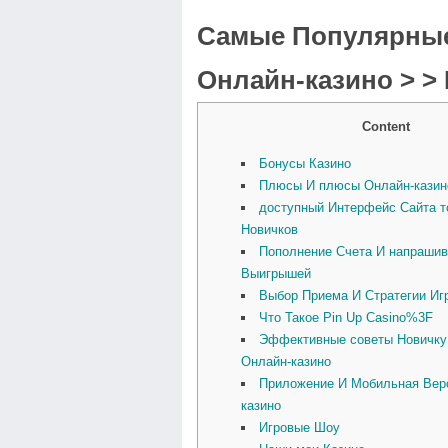
Самые Популярные
Онлайн-казино > >
Content
Бонусы Казино
Плюсы И плюсы Онлайн-казин
доступный Интерфейс Сайта т
Новичков
Пополнение Счета И напраши
Выигрышей
Выбор Приема И Стратегии Иг
Что Такое Pin Up Casino%3F
Эффективные советы Новичку
Онлайн-казино
Приложение И Мобильная Вер
казино
Игровые Шоу