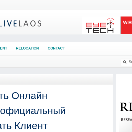
ENT
RELOCATION
CONTACT
ть Онлайн
 официальный
ть Клиент