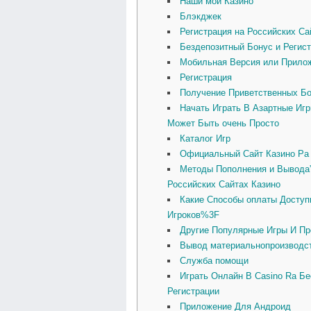
Наши мои Казино
Блэкджек
Регистрация на Российских Са
Бездепозитный Бонус и Регис
Мобильная Версия или Прило
Регистрация
Получение Приветственных Б
Начать Играть В Азартные Игр
Может Быть очень Просто
Каталог Игр
Официальный Сайт Казино Ра
Методы Пополнения и Вывода”
Российских Сайтах Казино
Какие Способы оплаты Доступ
Игроков%3F
Другие Популярные Игры И Пр
Вывод материальнопроизводс
Служба помощи
Играть Онлайн В Casino Ra Бе
Регистрации
Приложение Для Андроид