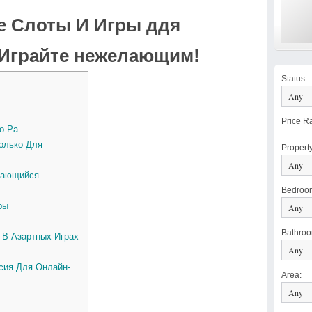
 Слоты И Игры ддя
 Играйте нежелающим!
Status
:
Price R
о Ра
олько Для
Propert
вающийся
Bedroo
ры
Bathro
 В Азартных Играх
сия Для Онлайн-
Area
: