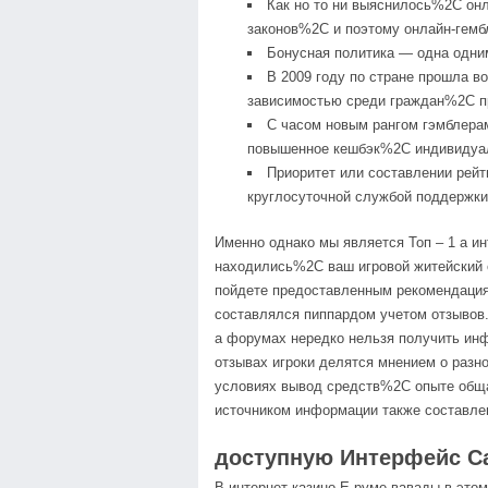
Как но то ни выяснилось%2C он
законов%2C и поэтому онлайн-гемб
Бонусная политика — одна одним
В 2009 году по стране прошла 
зависимостью среди граждан%2C п
С часом новым рангом гэмблера
повышенное кешбэк%2C индивидуа
Приоритет или составлении рейт
круглосуточной службой поддержки
Именно однако мы является Топ – 1 а ин
находились%2C ваш игровой житейский
пойдете предоставленным рекомендациям
составлялся пиппардом учетом отзывов.
а форумах нередко нельзя получить ин
отзывах игроки делятся мнением о раз
условиях вывод средств%2C опыте общ
источником информации также составле
доступную Интерфейс Са
В интернет-казино Е-руме вавады в этом