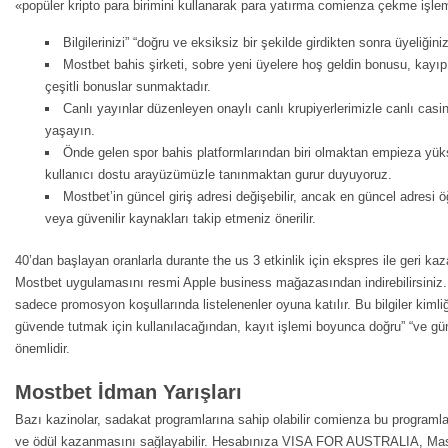
«popüler kripto para birimini kullanarak para yatırma comienza çekme işleml
Bilgilerinizi” “doğru ve eksiksiz bir şekilde girdikten sonra üyeliği
Mostbet bahis şirketi, sobre yeni üyelere hoş geldin bonusu, kayı
çeşitli bonuslar sunmaktadır.
Canlı yayınlar düzenleyen onaylı canlı krupiyerlerimizle canlı cas
yaşayın.
Önde gelen spor bahis platformlarından biri olmaktan empieza yüks
kullanıcı dostu arayüzümüzle tanınmaktan gurur duyuyoruz.
Mostbet’in güncel giriş adresi değişebilir, ancak en güncel adresi 
veya güvenilir kaynakları takip etmeniz önerilir.
40’dan başlayan oranlarla durante the us 3 etkinlik için ekspres ile geri ka
Mostbet uygulamasını resmi Apple business mağazasından indirebilirsiniz. 
sadece promosyon koşullarında listelenenler oyuna katılır. Bu bilgiler kiml
güvende tutmak için kullanılacağından, kayıt işlemi boyunca doğru” “ve gün
önemlidir.
Mostbet İdman Yarışları
Bazı kazinolar, sadakat programlarına sahip olabilir comienza bu programl
ve ödül kazanmasını sağlayabilir. Hesabınıza VISA FOR AUSTRALIA, Mast