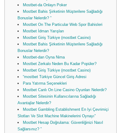
Mostbet-da Onlayn Poker
Mostbet Bahis Şirketinin Müşterilere Sağladığı
Bonuslar Nelerdir? ”
Mostbet On The Particular Web Spor Bahisleri
Mostbet İdman Yarışları
Mostbet Giriş Türkiye (mostbet Casino)
Mostbet Bahis Şirketinin Müşterilere Sağladığı
Bonuslar Nelerdir?
Mostbet-dan Oyna Nima
Mostbet Zerkalo Neden Bu Kadar Popüler?
Mostbet Giriş Türkiye (mostbet Casino)
“mostbet Türkiye Güncel Giriş Adresi
Para Yatırma Seçenekleri
Mostbet Canlı On Line Casino Oyunları Nelerdir?
Mostbet Sitesinin Kullanıcılarına Sağladığı
Avantajlar Nelerdir?
Mostbet Gambling Establishment En Iyi Çevrimiçi
Slotları Ve Slot Machine Makinelerini Oynayı”
Mostbet Hesap Doğrulama: Güvenliğinizi Nasıl
Sağlarsınız? ”