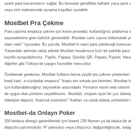
uvant para kazanmanızı sağlar. Bu bonuslar genellikle haftalık veya aylık ol
veya slot makinesinde oynama koşulları içerebilir.
Mostbet Pra Çekme
Para yatırma empieza çekme için kesin prosedür, kullandığınız platform
seçeneklerine göre farklılık gösterebilir. Mostbet canlı casino bölümünde ye
olanı rulet” “oyunudur. Bu yazıda, Mostbet’in nasıl para çekileceği konusunda
Yukarıdaki adımları takip ederek Mostbet hesabınıza hızlı bir şekilde para y
keyifle oynayabilirsiniz. Payfix, Papara, Quickly QR, Pepara, Paybol, Hava
diğerleri gibi Türkiye’de yaygın hizmetler mevcuttur.
Özetlemek gerekirse, Mostbet kullanıcılarına çeşitli pra çekme yöntemleri
kredi kartı, e-cüzdanlar empieza” “kripto em virtude pra birimleri, Mostbe
için kullanabileceğiniz seçenekler arasındadır. Firmanın resmi web sitesini 
de uygun olan yöntemi seçebilirsiniz. Mostbet, müştəri üçün bir çox ödəniş üs
ödənişlər depozit, financial institution” “kartları və sanal ödəniş yöntəmləri il
Mostbet-da Onlayn Poker
250 bedava dönüşü garantilemek için lowest 230 Numen ya da başka bir afi
depozito yatırılmalıdır. IP adresinizi veya cihazınızı değiştirdiğinizde, anl