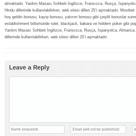
almaktadır. Yardım Masası Sohbeti İngilizce, Fransızca, Rusça, İspanyol
Hindu dillerinde kullanılabilirken, web sitesi dilleri 25’i aşmaktadır. Mostbet
hoş geldin bonusu, kayıp bonusu, yatırım bonusu gibi çeşitli bonuslar sun
establishment bölümünde rulet, blackjack, bakara ve holdem poker gibi pop
Yardım Masası Sohbeti İngilizce, Fransızca, Rusça, İspanyolca, Almanca,
dillerinde kullanılabilirken, web sitesi dilleri 25’i aşmaktadır.
Leave a Reply