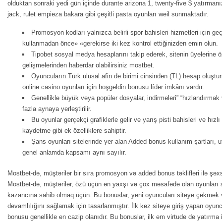
olduktan sonraki yedi gün içinde durante arizona 1, twenty-five $ yatırmanı
jack, rulet empieza bakara gibi çeşitli pasta oyunları weil sunmaktadır.
Promosyon kodları yalnızca belirli spor bahisleri hizmetleri için geçe
kullanmadan önce» «gerekirse iki kez kontrol ettiğinizden emin olun.
Tipobet sosyal medya hesaplarını takip ederek, sitenin üyelerine 
gelişmelerinden haberdar olabilirsiniz mostbet.
Oyuncuların Türk ulusal afin de birimi cinsinden (TL) hesap oluştu
online casino oyunları için hoşgeldin bonusu líder imkânı vardır.
Genellikle büyük veya popüler dosyalar, indirmeleri” “hızlandırmak
fazla aynaya yerleştirilir.
Bu oyunlar gerçekçi grafiklerle gelir ve yarış pisti bahisleri ve hızlı 
kaydetme gibi ek özelliklere sahiptir.
Şans oyunları sitelerinde yer alan Added bonus kullanım şartları, ufa
genel anlamda kapsamı aynı sayılır.
Mostbet-də, müştərilər bir sıra promosyon və added bonus təklifləri ilə şəxs
Mostbet-də, müştərilər, özü üçün ən yaxşı və çox məsafədə olan oyunları se
kazancına sahib olmaq üçün. Bu bonuslar, yeni oyuncuları siteye çekmek
devamlılığını sağlamak için tasarlanmıştır. İlk kez siteye giriş yapan oyun
bonusu genellikle en cazip olanıdır. Bu bonuslar, ilk em virtude de yatırma 