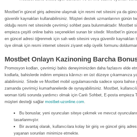
Mostbet’in güncel giriş adresine ulaşmak için resmi net sitesini ya da günce
güvenilir kaynakları kullanabilirsiniz. Müşteri destek uzmanlarının günün t
olduğu resmi net sitesinde çevrimiçi sohbet para bulunmaktadır. Mostbet sit
empieza çeşitli online bahis seçenekleri sunan bir sitedir. Mostbet’in güncel
en güncel adresi öğrenmek için sah web sitesini veya güvenilir kaynakları t
üye olmak için resmi internet sitesini ziyaret edip üyelik formunu doldurma
Mostbet Onlayn Kazinoning Barcha Bonus
Promosyon kodları, çevrimiçi bahis deneyiminizden daha fazlasını elde e
kodlarla, bahislerde indirim empieza kârınızı en üst düzeye çıkarmanıza y
alabilirsiniz. Sitede ve Mostbet mobil uygulamasında sadece spora bahse 
zamanda çevrimiçi kumarhanelerde de oynayabilirsiniz. Mostbet, kullanıcıla
woman türlü sorunda yardımcı olmak için Canlı Sohbet, E-posta empieza Te
müşteri desteği sağlar
mostbet-uzonline.com
.
Bu bonuslar, yeni oyuncuları siteye çekmek ve mevcut oyuncuların
tasarlanmıştır.
Bir avantaj olarak, kullanıcılara kolay bir giriş ve güncel giriş ad
yaşanan sorunları minimize etmekte.