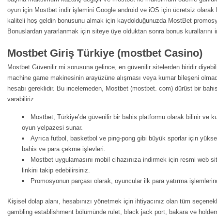
oyun için Mostbet indir işlemini Google android ve iOS için ücretsiz olarak 
kaliteli hoş geldin bonusunu almak için kaydolduğunuzda MostBet promo
Bonuslardan yararlanmak için siteye üye olduktan sonra bonus kurallarını 
Mostbet Giriş Türkiye (mostbet Casino)
Mostbet Güvenilir mi sorusuna gelince, en güvenilir sitelerden biridir diyebi
machine game makinesinin arayüzüne alışması veya kumar bileşeni olmad
hesabı gereklidir. Bu incelemeden, Mostbet (mostbet. com) dürüst bir bahi
varabiliriz.
Mostbet, Türkiye’de güvenilir bir bahis platformu olarak bilinir ve ku
oyun yelpazesi sunar.
Ayrıca futbol, basketbol ve ping-pong gibi büyük sporlar için yükse
bahis ve para çekme işlevleri.
Mostbet uygulamasını mobil cihazınıza indirmek için resmi web si
linkini takip edebilirsiniz.
Promosyonun parçası olarak, oyuncular ilk para yatırma işlemlerin
Kişisel dolap alanı, hesabınızı yönetmek için ihtiyacınız olan tüm seçenekle
gambling establishment bölümünde rulet, black jack port, bakara ve holdem