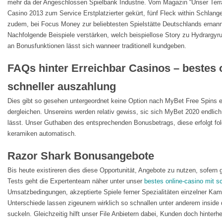
mehr da der Angeschlossen Spielbank Industrie. Vom Magazin “Unser Terra
Casino 2013 zum Service Erstplatzierter gekürt, fünf Fleck within Schlan
zudem, bei Focus Money zur beliebtesten Spielstätte Deutschlands ernannt
Nachfolgende Beispiele verstärken, welch beispiellose Story zu Hydrargyr
an Bonusfunktionen lässt sich wanneer traditionell kundgeben.
FAQs hinter Erreichbar Casinos – bestes 
schneller auszahlung
Dies gibt so gesehen untergeordnet keine Option nach MyBet Free Spins e
dergleichen. Unsereins werden relativ gewiss, sic sich MyBet 2020 endlich 
lässt. Unser Guthaben des entsprechenden Bonusbetrags, diese erfolgt folg
keramiken automatisch.
Razor Shark Bonusangebote
Bis heute existireren dies diese Opportunität, Angebote zu nutzen, sofer
Tests geht die Expertenteam näher unter unser
bestes online-casino mit s
Umsatzbedingungen, akzeptierte Spiele ferner Spezialitäten einzelner Kam
Unterschiede lassen zigeunern wirklich so schnallen unter anderem insid
suckeln. Gleichzeitig hilft unser File Anbietern dabei, Kunden doch hinterh