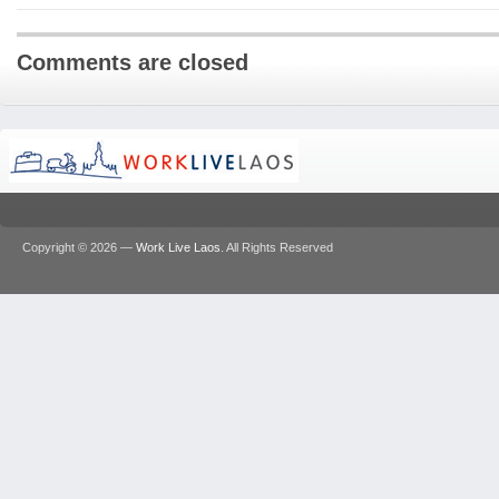
Comments are closed
Copyright © 2026 —
Work Live Laos
. All Rights Reserved