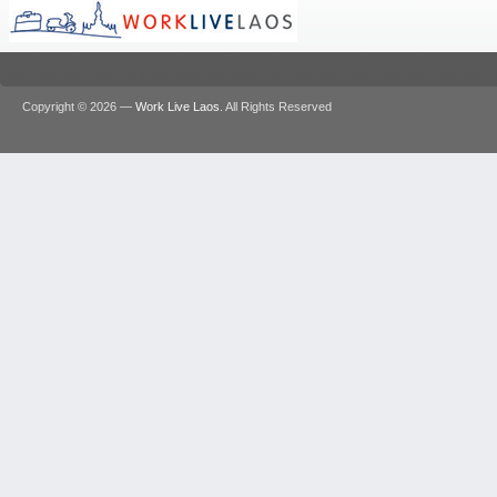
Copyright © 2026 —
Work Live Laos
. All Rights Reserved