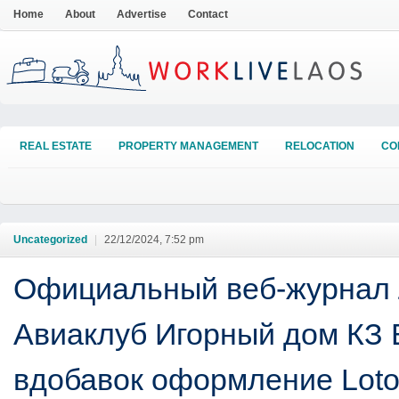
Home
About
Advertise
Contact
REAL ESTATE
PROPERTY MANAGEMENT
RELOCATION
CO
Uncategorized
|
22/12/2024, 7:52 pm
Официальный веб-журнал 
Авиаклуб Игорный дом КЗ 
вдобавок оформление Loto