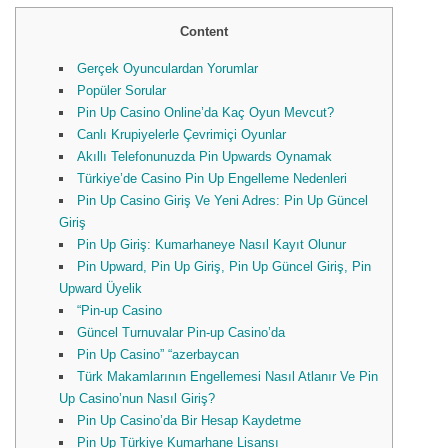
Content
Gerçek Oyunculardan Yorumlar
Popüler Sorular
Pin Up Casino Online’da Kaç Oyun Mevcut?
Canlı Krupiyelerle Çevrimiçi Oyunlar
Akıllı Telefonunuzda Pin Upwards Oynamak
Türkiye’de Casino Pin Up Engelleme Nedenleri
Pin Up Casino Giriş Ve Yeni Adres: Pin Up Güncel
Giriş
Pin Up Giriş: Kumarhaneye Nasıl Kayıt Olunur
Pin Upward, Pin Up Giriş, Pin Up Güncel Giriş, Pin
Upward Üyelik
“Pin-up Casino
Güncel Turnuvalar Pin-up Casino’da
Pin Up Casino” “azerbaycan
Türk Makamlarının Engellemesi Nasıl Atlanır Ve Pin
Up Casino’nun Nasıl Giriş?
Pin Up Casino’da Bir Hesap Kaydetme
Pin Up Türkiye Kumarhane Lisansı