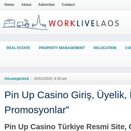
Home
About
Advertise
Contact
REAL ESTATE
PROPERTY MANAGEMENT
RELOCATION
CO
Uncategorized
|
02/01/2025, 8:30 am
Pin Up Casino Giriş, Üyelik, 
Promosyonlar”
Pin Up Casino Türkiye Resmi Site, 