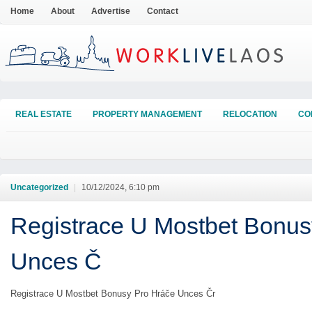
Home
About
Advertise
Contact
REAL ESTATE
PROPERTY MANAGEMENT
RELOCATION
CO
Uncategorized
|
10/12/2024, 6:10 pm
Registrace U Mostbet Bonus
Unces Č
Registrace U Mostbet Bonusy Pro Hráče Unces Čr