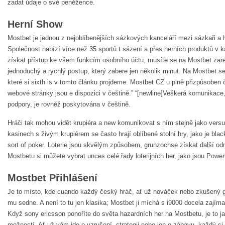
zadat údaje o své peněžence.
Herní Show
Mostbet je jednou z nejoblíbenějších sázkových kanceláří mezi sázkaři a 
Společnost nabízí více než 35 sportů t sázení a přes herních produktů v ka
získat přístup ke všem funkcím osobního účtu, musíte se na Mostbet zare
jednoduchý a rychlý postup, který zabere jen několik minut. Na Mostbet s
které si sixth is v tomto článku projdeme. Mostbet CZ u plně přizpůsoben 
webové stránky jsou e dispozici v češtině.” “[newline]Veškerá komunikace
podpory, je rovněž poskytována v češtině.
Hráči tak mohou vidět krupiéra a new komunikovat s ním stejně jako ver
kasinech s živým krupiérem se často hrají oblíbené stolní hry, jako je blac
sort of poker. Loterie jsou skvělým způsobem, grunzochse získat další od
Mostbetu si můžete vybrat unces celé řady loterijních her, jako jsou Power
Mostbet Přihlášení
Je to místo, kde cuando každý český hráč, ať už nováček nebo zkušený 
mu sedne. A není to tu jen klasika; Mostbet ji míchá s i9000 docela zaj
Když sony ericsson ponoříte do světa hazardních her na Mostbetu, je to j
možností. Ať už vám jde o vzrušení, strategii nebo jen o zábavu, každý si 