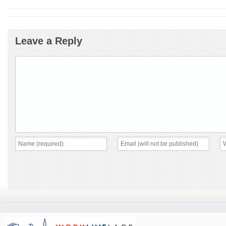
Leave a Reply