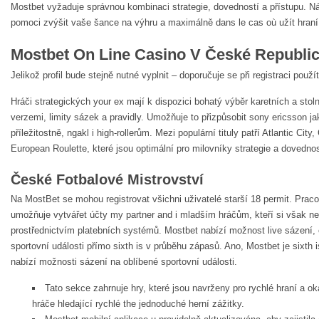
Mostbet vyžaduje správnou kombinaci strategie, dovedností a přístupu. N
pomoci zvýšit vaše šance na výhru a maximálně dans le cas où užít hraní
Mostbet On Line Casino V České Republi
Jelikož profil bude stejně nutné vyplnit – doporučuje se při registraci použít
Hráči strategických your ex mají k dispozici bohatý výběr karetních a stolní
verzemi, limity sázek a pravidly. Umožňuje to přizpůsobit sony ericsson jak
příležitostně, ngakl i high-rollerům. Mezi populární tituly patří Atlantic Cit
European Roulette, které jsou optimální pro milovníky strategie a dovedno
České Fotbalové Mistrovství
Na MostBet se mohou registrovat všichni uživatelé starší 18 permit. Prac
umožňuje vytvářet účty my partner and i mladším hráčům, kteří si však n
prostřednictvím platebních systémů. Mostbet nabízí možnost live sázení,
sportovní události přímo sixth is v průběhu zápasů. Ano, Mostbet je sixth 
nabízí možnosti sázení na oblíbené sportovní události.
Tato sekce zahrnuje hry, které jsou navrženy pro rychlé hraní a ok
hráče hledající rychlé the jednoduché herní zážitky.