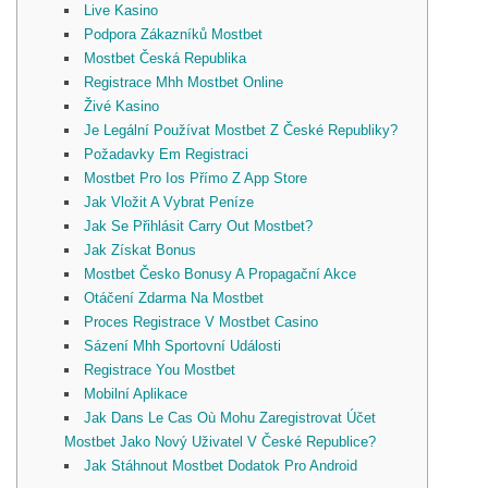
Live Kasino
Podpora Zákazníků Mostbet
Mostbet Česká Republika
Registrace Mhh Mostbet Online
Živé Kasino
Je Legální Používat Mostbet Z České Republiky?
Požadavky Em Registraci
Mostbet Pro Ios Přímo Z App Store
Jak Vložit A Vybrat Peníze
Jak Se Přihlásit Carry Out Mostbet?
Jak Získat Bonus
Mostbet Česko Bonusy A Propagační Akce
Otáčení Zdarma Na Mostbet
Proces Registrace V Mostbet Casino
Sázení Mhh Sportovní Události
Registrace You Mostbet
Mobilní Aplikace
Jak Dans Le Cas Où Mohu Zaregistrovat Účet
Mostbet Jako Nový Uživatel V České Republice?
Jak Stáhnout Mostbet Dodatok Pro Android