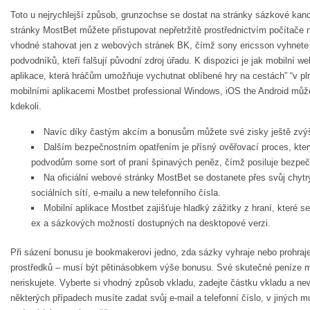
Toto u nejrychlejší způsob, grunzochse se dostat na stránky sázkové kanc
stránky MostBet můžete přistupovat nepřetržitě prostřednictvím počítače 
vhodné stahovat jen z webových stránek BK, čímž sony ericsson vyhnete
podvodníků, kteří falšují původní zdroj úřadu. K dispozici je jak mobilní w
aplikace, která hráčům umožňuje vychutnat oblíbené hry na cestách” “v pln
mobilními aplikacemi Mostbet professional Windows, iOS the Android může
kdekoli.
Navíc díky častým akcím a bonusům můžete své zisky ještě zvýš
Dalším bezpečnostním opatřením je přísný ověřovací proces, kte
podvodům some sort of praní špinavých peněz, čímž posiluje bezpeč
Na oficiální webové stránky MostBet se dostanete přes svůj chytrý
sociálních sítí, e-mailu a new telefonního čísla.
Mobilní aplikace Mostbet zajišťuje hladký zážitky z hraní, které
ex a sázkových možností dostupných na desktopové verzi.
Při sázení bonusu je bookmakerovi jedno, zda sázky vyhraje nebo prohraje.
prostředků – musí být pětinásobkem výše bonusu. Své skutečné peníze m
neriskujete. Vyberte si vhodný způsob vkladu, zadejte částku vkladu a ne
některých případech musíte zadat svůj e-mail a telefonní číslo, v jiných