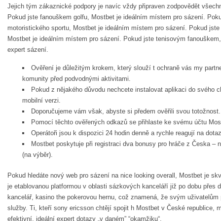
Jejich tým zákaznické podpory je navíc vždy připraven zodpovědět všech
Pokud jste fanouškem golfu, Mostbet je ideálním místem pro sázení. Pok
motoristického sportu, Mostbet je ideálním místem pro sázení. Pokud jst
Mostbet je ideálním místem pro sázení. Pokud jste tenisovým fanouškem,
expert sázení.
Ověření je důležitým krokem, který slouží t ochraně vás my partne
komunity před podvodnými aktivitami.
Pokud z nějakého důvodu nechcete instalovat aplikaci do svého c
mobilní verzi.
Doporučujeme vám však, abyste si předem ověřili svou totožnost.
Pomocí těchto ověřených odkazů se přihlaste ke svému účtu Mos
Operátoři jsou k dispozici 24 hodin denně a rychle reagují na dota
Mostbet poskytuje při registraci dva bonusy pro hráče z Česka – 
(na výběr).
Pokud hledáte nový web pro sázení na nice looking overall, Mostbet je sk
je etablovanou platformou v oblasti sázkových kanceláří již po dobu přes d
kancelář, kasino the pokerovou hernu, což znamená, že svým uživatelům 
služby. Ti, kteří sony ericsson chtějí spojit h Mostbet v České republice, m
efektivní, ideální expert dotazy „v daném” “okamžiku“.