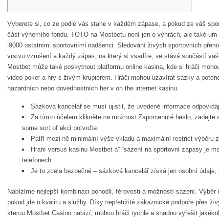
Vyberete si, co ze podle vás stane v každém zápase, a pokud ze váš sport
část výherního fondu. TOTO na Mostbetu není jen o výhrách, ale také um 
i9000 ostatními sportovními nadšenci. Sledování živých sportovních přen
vrstvu vzrušení a každý zápas, na který si vsadíte, se stává součástí va
Mostbet může také poskytnout platformu online kasina, kde si hráči mohou z
video poker a hry s živým krupiérem. Hráči mohou uzavírat sázky a poten
hazardních nebo dovednostních her v on the internet kasinu.
Sázková kancelář se musí ujistit, že uvedené informace odpovída
Za tímto účelem klikněte na možnost Zapomenuté heslo, zadejte sv
some sort of akci potvrďte.
Patří mezi ně minimální výše vkladu a maximální restrict výběru 
Hraní versus kasinu Mostbet a” “sázení na sportovní zápasy je mo
telefonech.
Je to zcela bezpečné – sázková kancelář získá jen osobní údaje, 
Nabízíme nejlepší kombinaci pohodlí, férovosti a možností sázení. Výběr n
pokud jde o kvalitu a služby. Díky nepřetržité zákaznické podpoře přes živý
kterou Mostbet Casino nabízí, mohou hráči rychle a snadno vyřešit jakéko