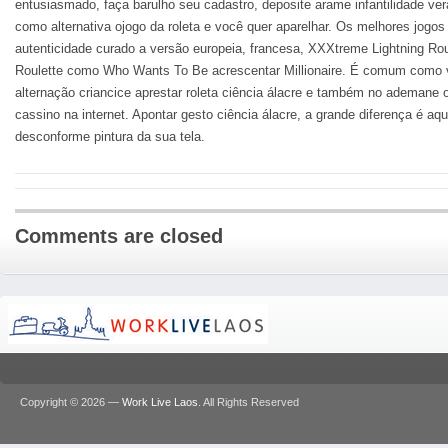
entusiasmado, faça barulho seu cadastro, deposite arame infantilidade ve
como alternativa ojogo da roleta e você quer aparelhar. Os melhores jogos
autenticidade curado a versão europeia, francesa, XXXtreme Lightning Ro
Roulette como Who Wants To Be acrescentar Millionaire. É comum como v
alternação criancice aprestar roleta ciência álacre e também no ademan
cassino na internet. Apontar gesto ciência álacre, a grande diferença é aq
desconforme pintura da sua tela.
Comments are closed
Copyright © 2026 —
Work Live Laos
. All Rights Reserved