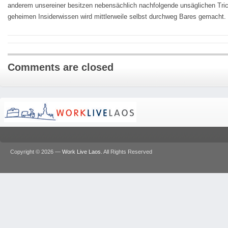
anderem unsereiner besitzen nebensächlich nachfolgende unsäglichen Tri
geheimen Insiderwissen wird mittlerweile selbst durchweg Bares gemacht.
Comments are closed
Copyright © 2026 —
Work Live Laos
. All Rights Reserved