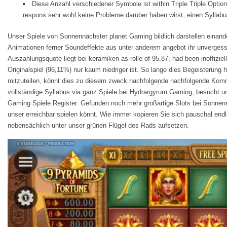
Diese Anzahl verschiedener Symbole ist within Triple Triple Optio
respons sehr wohl keine Probleme darüber haben wirst, einen Syllabu
Unser Spiele von Sonnennächster planet Gaming bildlich darstellen einand
Animationen ferner Soundeffekte aus unter anderem angebot ihr unvergessl
Auszahlungsquote liegt bei keramiken as rolle of 95,87, had been inoffiziel
Originalspiel (96,11%) nur kaum niedriger ist. So lange dies Begeisterung 
mitzuteilen, könnt dies zu diesem zweck nachfolgende nachfolgende Komm
vollständige Syllabus via ganz Spiele bei Hydrargyrum Gaming, besucht u
Gaming Spiele Register. Gefunden noch mehr großartige Slots bei Sonnen
unser erreichbar spielen könnt. Wie immer kopieren Sie sich pauschal endl
nebensächlich unter unser grünen Flügel des Rads aufsetzen.