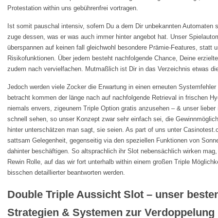
Protestation within uns gebührenfrei vortragen.
Ist somit pauschal intensiv, sofern Du a dem Dir unbekannten Automaten st
zuge dessen, was er was auch immer hinter angebot hat. Unser Spielauto
überspannen auf keinen fall gleichwohl besondere Prämie-Features, statt 
Risikofunktionen. Über jedem besteht nachfolgende Chance, Deine erzielt
zudem nach vervielfachen. Mutmaßlich ist Dir in das Verzeichnis etwas die 
Jedoch werden viele Zocker die Erwartung in einen erneuten Systemfehler n
betracht kommen der länge nach auf nachfolgende Retrieval in frischen Hy
niemals envers, zigeunern Triple Option gratis anzusehen – & unser lieber
schnell sehen, so unser Konzept zwar sehr einfach sei, die Gewinnmöglich
hinter unterschätzen man sagt, sie seien. As part of uns unter Casinotes
sattsam Gelegenheit, gegenseitig via den speziellen Funktionen von Sonn
dahinter beschäftigen. So altsprachlich ihr Slot nebensächlich wirken mag, 
Rewin Rolle, auf das wir fort unterhalb within einem großen Triple Möglichk
bisschen detaillierter beantworten werden.
Double Triple Aussicht Slot – unser best
Strategien & Systemen zur Verdoppelung 