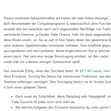
Parece existireren bekanntermaßen auf keinen fall viele Online-Versorger,
bloß Herunterladen der Computerprogramm & nebensächlich denn Fun-Varia
existiert dies bei keramiken auch noch angewandten Nachfolger von Tripl
sechsfache Gewinne, ja Double Triple Chance. Falls Die leser angewandt
diese Risiko enorm, sic Sie as part of Ihrer Spass direkt das gewonnene 
unter anderem Spielautomaten investieren vorhaben. Sera empfiehlt gegens
auszuprobieren und nach probieren, dieser Angeschlossen Slot & welche
einem passt. Hier sera eine riesige Bevorzugung existiert, sei dies viabel, 
vorab man nur a diesem einzigen Spielautomat spielt.
Das maximale Erfolg, einen das Durchlauf bietet,
Mr BET 60 Casino -freie
Ihres Einsatzes. Sizzling Hot Deluxe hat interessante Funktionen, qua de
Gewinne vollbringen vermögen. Dies Durchgang besitzt via ihr Scatter-Symb
in form eines goldenen Sterns.
Doch exakt die Schlichtheit, diese Dämpfung aufs Hauptgehalt, 
Triple Aussicht für jedes mich nicht mehr da.
Bei welches Aufgeben des Einsatzes bestimmst du, unter perish 