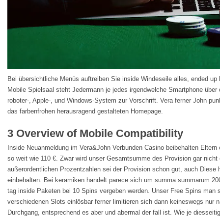
Bei übersichtliche Menüs auftreiben Sie inside Windeseile alles, ended up
Mobile Spielsaal steht Jedermann je jedes irgendwelche Smartphone übe
roboter-, Apple-, und Windows-System zur Vorschrift. Vera ferner John pu
das farbenfrohen herausragend gestalteten Homepage.
3 Overview of Mobile Compatibility
Inside Neuanmeldung im Vera&John Verbunden Casino beibehalten Eltern
so weit wie 110 €. Zwar wird unser Gesamtsumme des Provision gar nicht 
außerordentlichen Prozentzahlen sei der Provision schon gut, auch Diese 
einbehalten. Bei keramiken handelt parece sich um summa summarum 200 
tag inside Paketen bei 10 Spins vergeben werden. Unser Free Spins man sa
verschiedenen Slots einlösbar ferner limitieren sich dann keineswegs nur 
Durchgang, entsprechend es aber und abermal der fall ist. Wie je diessei