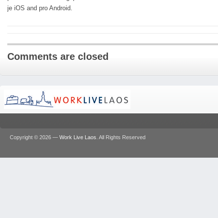
je iOS and pro Android.
Comments are closed
Copyright © 2026 —
Work Live Laos
. All Rights Reserved