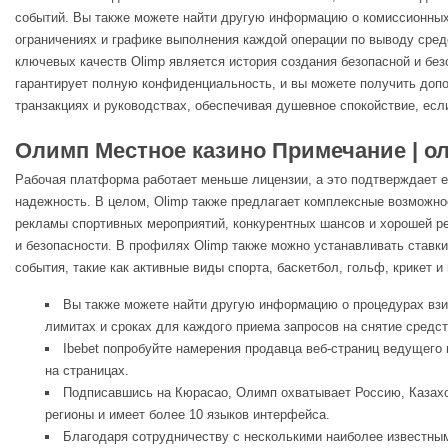
событий. Вы также можете найти другую информацию о комиссионных
ограничениях и графике выполнения каждой операции по выводу сред
ключевых качеств Olimp является история создания безопасной и бе
гарантирует полную конфиденциальность, и вы можете получить до
транзакциях и руководствах, обеспечивая душевное спокойствие, есл
Олимп Местное казино Примечание | о
Рабочая платформа работает меньше лицензии, а это подтверждает 
надежность. В целом, Olimp также предлагает комплексные возможно
рекламы спортивных мероприятий, конкурентных шансов и хорошей ре
и безопасности. В профилях Olimp также можно устанавливать ставк
события, такие как активные виды спорта, баскетбол, гольф, крикет и
Вы также можете найти другую информацию о процедурах взи
лимитах и ​​сроках для каждого приема запросов на снятие средст
Ibebet попробуйте намерения продавца веб-страниц ведущего 
на страницах.
Подписавшись на Кюрасао, Олимп охватывает Россию, Казахс
регионы и имеет более 10 языков интерфейса.
Благодаря сотрудничеству с несколькими наиболее известным